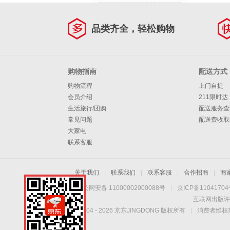
品类齐全，轻松购物
购物指南
配送方式
购物流程
上门自提
会员介绍
211限时达
生活旅行/团购
配送服务查
常见问题
配送费收取
大家电
联系客服
关于我们
|
联系我们
|
联系客服
|
合作招商
|
商
京公网安备 11000002000088号
|
京ICP备1104170
互联网出版许
Copyright © 2004 -
2026
京东JINGDONG 版权所有
|
消费者维权热