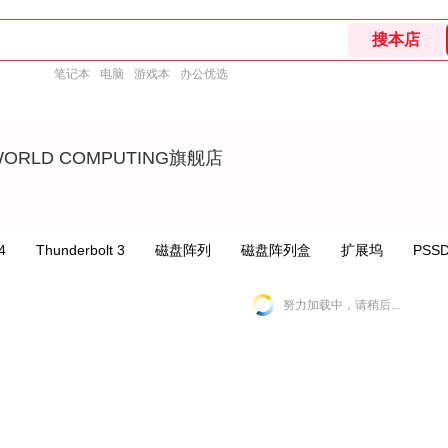
笔记本
电脑
游戏本
办公优选
WORLD COMPUTING旗舰店
4
Thunderbolt 3
磁盘阵列
磁盘阵列盒
扩展坞
PSS
努力加载中，请稍后...