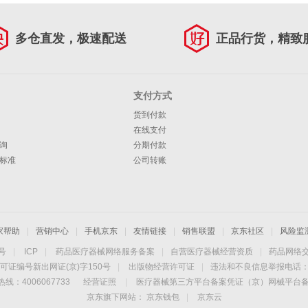
多仓直发，极速配送
正品行货，精致
支付方式
货到付款
在线支付
询
分期付款
标准
公司转账
家帮助
|
营销中心
|
手机京东
|
友情链接
|
销售联盟
|
京东社区
|
风险监
4号
|
ICP
|
药品医疗器械网络服务备案
|
自营医疗器械经营资质
|
药品网络
可证编号新出网证(京)字150号
|
出版物经营许可证
|
违法和不良信息举报电话：40
线：4006067733
经营证照
|
医疗器械第三方平台备案凭证（京）网械平台备字（
京东旗下网站：
京东钱包
|
京东云